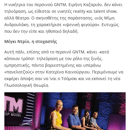
Η νικήτρια του περσινού GNTM, Ειρήνη Καζαριάν, δεν κάνει
τηλεόραση, ως είθισται σε νικητές reality και talent show,
αλλά θέατρο. Ο σκηνοθέτης της παράστασης, υιός Μίμη
Ανδρουλάκη, τη χαρακτήρισε «ιψενική φιγούρα». Ευτυχώς
που δεν την είπε και ηθοποιό δηλαδή.
Μέγκι Nτρίο, η στοχαστής
Αυτή πάλι, επίσης από το περσινό GNTM, κάνει -κατά
κάποιον τρόπο!- τηλεόραση με τον ρόλο της ξινής,
εμπρηστικής, πάντα βαριεστημένης και υπεράνω
«πανελατζούς» στην Κατερίνα Καινούργιου. Περιμένουμε να
εκφέρει άποψη σαν να ’ναι ο Τσόμσκι και να εκπονεί τη νέα
Γλωσσολογική Θεωρία.