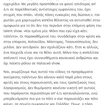
εγχειρίδιο. Με μεγάλη προσπάθεια να φανεί ηπιότερος απ’
ό,τι σε παρελθοντικές αντίστοιχες εμφανίσεις του, έχει
στιγμές που σπάει. «Εσάς πόσες ευκαιρίες σας δώσανε;», τον
ρωτάει μια χαριτωμένη κοπέλα θέλοντας να αντισταθεί στην
ομοφωνία για το ότι δεν την περνάνε στην επόμενη φάση του
talent show. «Και εμένα μία. Μόνο που εγώ είχα κάτι:
ταλέντο». Οι παρακαθήμενοί του, συνάδελφοι στην κρίση και
στην επίκριση, Ασλανίδου, Μάστορας, Τσαουσόπουλος, δεν
μιλάνε. Δεν αντιδρούν. Δεν σχολιάζουν κάτι. Έτσι κι αλλιώς,
ένα παιχνίδι είναι και τα θέλει αυτά. Μόνο που η κοπελίτσα
απέναντί τους έχει συναισθήματα κανονικού ανθρώπου και
όχι παίκτη-ρόλου σε παλαιικό show.
Ναι, γνωρίζουμε πως αυτού του είδους τα προγράμματα
ανεύρεσης ταλέντων δεν κάνουν καλό παρά μόνο στους
κριτές και στους παρουσιαστές και τους τραπεζικούς τους
λογαριασμούς. Δεν θυμόμαστε κανέναν νικητή απ’ αυτούς
που παράγονται περισσότερο απ’ ό,τι καταναλώνονται, ενώ
μπερδευόμαστε πια για το πότε ο star παρουσιάζει και πότε
κρίνει, σε σημείο ημικρανίας και ζαλάδας. Όμως, ο τόσο