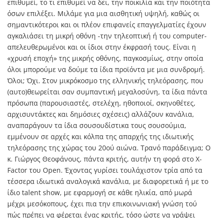
επιθυμεί, το τι επιθυμεί να δει, την ποικιλία και την ποιότητα
όσων επιλέξει. Μιλάμε για μια αισθητική υψηλή, καθώς οι
σημαντικότεροι και οι πλέον επιφανείς επαγγελματίες έχουν
αγκαλιάσει τη μικρή οθόνη -την τηλεοπτική ή του computer-
απελευθερωμένοι και οι ίδιοι στην έκφρασή τους. Είναι η
«χρυσή εποχή» της μικρής οθόνης, παγκοσμίως, στην οποία
όλοι μπορούμε να δούμε τα ίδια προϊόντα με μια συνδρομή.
Όλοι; Όχι. Στον μικρόκοσμο της ελληνικής τηλεόρασης, που
(αυτο)θεωρείται σαν συμπαντική μεγαλοσύνη, τα ίδια πάντα
πρόσωπα (παρουσιαστές, στελέχη, ηθοποιοί, σκηνοθέτες,
αρχισυντάκτες και δημόσιες σχέσεις) αλλάζουν κανάλια,
αναπαράγουν τα ίδια σουσουδίστικα τους σουσούμια,
εμμένουν σε αρχές και κόλπα της απαρχής της ιδιωτικής
τηλεόρασης της χώρας του 20ού αιώνα. Τρανό παράδειγμα; Ο
κ. Γιώργος Θεοφάνους, πάντα κριτής, αυτήν τη φορά στο X-
Factor του Open. Έχοντας γυρίσει τουλάχιστον τρία από τα
τέσσερα ιδιωτικά αναλογικά κανάλια, με διαφορετικά ή με το
ίδιο talent show, με εφαρμογή σε κάθε ηλικία, από μωρά
μέχρι μεσόκοπους, έχει πια την επικοινωνιακή γνώση τού
πώς πρέπει να φέρεται ένας κριτής, τόσο ώστε να γράψει