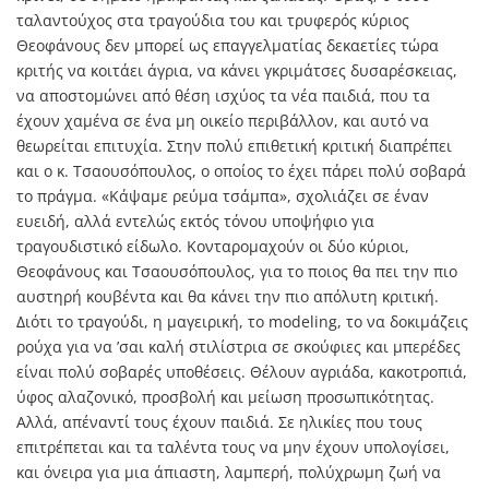
ταλαντούχος στα τραγούδια του και τρυφερός κύριος
Θεοφάνους δεν μπορεί ως επαγγελματίας δεκαετίες τώρα
κριτής να κοιτάει άγρια, να κάνει γκριμάτσες δυσαρέσκειας,
να αποστομώνει από θέση ισχύος τα νέα παιδιά, που τα
έχουν χαμένα σε ένα μη οικείο περιβάλλον, και αυτό να
θεωρείται επιτυχία. Στην πολύ επιθετική κριτική διαπρέπει
και ο κ. Τσαουσόπουλος, ο οποίος το έχει πάρει πολύ σοβαρά
το πράγμα. «Κάψαμε ρεύμα τσάμπα», σχολιάζει σε έναν
ευειδή, αλλά εντελώς εκτός τόνου υποψήφιο για
τραγουδιστικό είδωλο. Κονταρομαχούν οι δύο κύριοι,
Θεοφάνους και Τσαουσόπουλος, για το ποιος θα πει την πιο
αυστηρή κουβέντα και θα κάνει την πιο απόλυτη κριτική.
Διότι το τραγούδι, η μαγειρική, το modeling, το να δοκιμάζεις
ρούχα για να ’σαι καλή στιλίστρια σε σκούφιες και μπερέδες
είναι πολύ σοβαρές υποθέσεις. Θέλουν αγριάδα, κακοτροπιά,
ύφος αλαζονικό, προσβολή και μείωση προσωπικότητας.
Αλλά, απέναντί τους έχουν παιδιά. Σε ηλικίες που τους
επιτρέπεται και τα ταλέντα τους να μην έχουν υπολογίσει,
και όνειρα για μια άπιαστη, λαμπερή, πολύχρωμη ζωή να