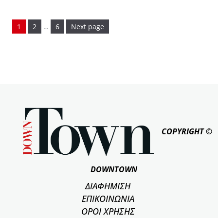
Page
Page
Page
1
2
…
6
Next page
COPYRIGHT ©
DOWNTOWN
ΔΙΑΦΗΜΙΣΗ
ΕΠΙΚΟΙΝΩΝΙΑ
ΟΡΟΙ ΧΡΗΣΗΣ