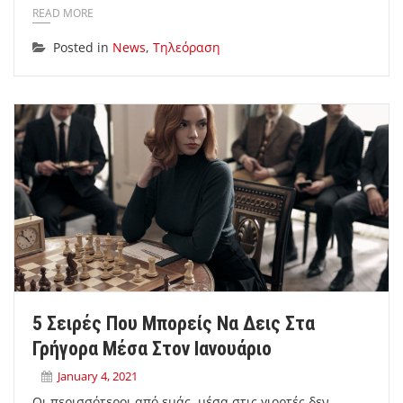
READ MORE
Posted in
News
,
Τηλεόραση
5 Σειρές Που Μπορείς Να Δεις Στα
Γρήγορα Μέσα Στον Ιανουάριο
January 4, 2021
Οι περισσότεροι από εμάς, μέσα στις γιορτές δεν