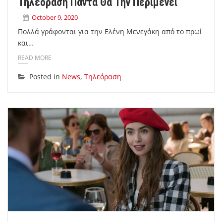
Τηλεόραση Πάντα Θα Την Περιμένει
October 9, 2020
Πολλά γράφονται για την Ελένη Μενεγάκη από το πρωί
και…
READ MORE
Posted in
News
,
Τηλεόραση