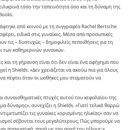
ειλικρινά τόσο την ταπεινότητα όσο και τη δύναμη της
Books.
γράφτηκε από κοινού με τη συγγραφέα Rachel Bertsche
οσφέρει, ειδικά στις γυναίκες. Μέσα από προσωπικές
υν τις – δυστυχώς – δημοφιλείς πεποιθήσεις για τη
αι των καθημερινών γυναικών.
ς και τη γήρανση είναι ότι δεν είναι ένα αφήγημα που
εί η Shields. «Δεν χρειάζεται να ακούω πια για όλους
 να πέφτει όταν οι ωοθήκες μου σταματούν να
 και συναισθηματικές πτυχές αυτού του κεφαλαίου της
α δύναμης», συνεχίζει η Shields. «Γιατί τελικά θαρρώ
ντιμετωπίζει τις γυναίκες «ορισμένης ηλικίας» σαν να
ιτισμοί σέβονται τους μεγαλύτερους; Πώς μπορούμε να
αι πραγματικά, παρά ως την αρχή του τέλους;».