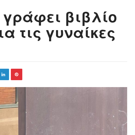
s γράφει βιβλίο
α τις γυναίκες