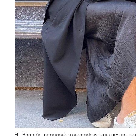
H ηθοποιός, παρουσιάστρια podcast και επιχειρηματί