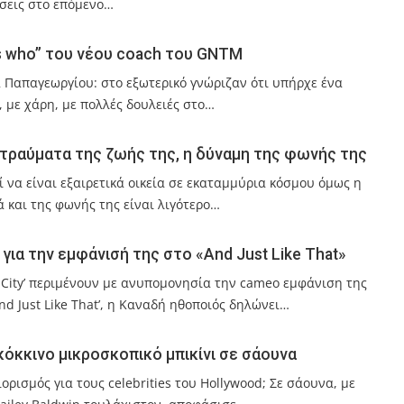
ήσεις στο επόμενο…
is who” του νέου coach του GNTM
α Παπαγεωργίου: στο εξωτερικό γνώριζαν ότι υπήρχε ένα
 με χάρη, με πολλές δουλειές στο…
α τραύματα της ζωής της, η δύναμη της φωνής της
ί να είναι εξαιρετικά οικεία σε εκαταμμύρια κόσμου όμως η
ά και της φωνής της είναι λιγότερο…
ε για την εμφάνισή της στο «And Just Like That»
e City’ περιμένουν με ανυπομονησία την cameo εμφάνιση της
‘And Just Like That’, η Καναδή ηθοποιός δηλώνει…
 κόκκινο μικροσκοπικό μπικίνι σε σάουνα
ορισμός για τους celebrities του Hollywood; Σε σάουνα, με