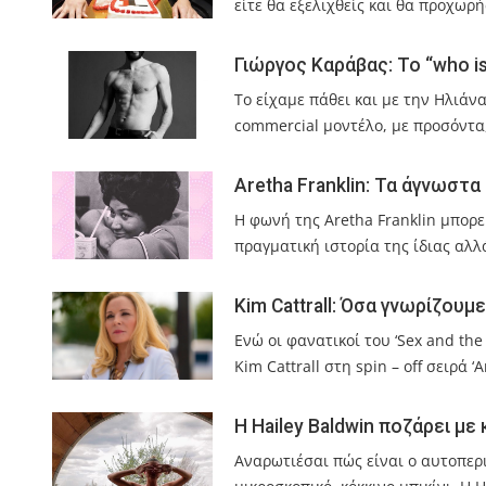
είτε θα εξελιχθείς και θα προχωρ
Γιώργος Καράβας: Το “who 
Το είχαμε πάθει και με την Ηλιάν
commercial μοντέλο, με προσόντα,
Aretha Franklin: Τα άγνωστ
Η φωνή της Aretha Franklin μπορε
πραγματική ιστορία της ίδιας αλλ
Kim Cattrall: Όσα γνωρίζουμ
Ενώ οι φανατικοί του ‘Sex and th
Kim Cattrall στη spin – off σειρά 
Η Hailey Baldwin ποζάρει με
Αναρωτιέσαι πώς είναι ο αυτοπερι