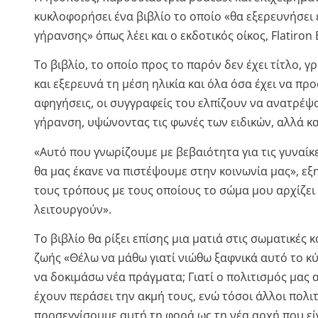
κυκλοφορήσει ένα βιβλίο το οποίο «θα εξερευνήσει 
γήρανσης» όπως λέει και ο εκδοτικός οίκος, Flatiron 
Το βιβλίο, το οποίο προς το παρόν δεν έχει τίτλο, 
και εξερευνά τη μέση ηλικία και όλα όσα έχει να πρ
αφηγήσεις, οι συγγραφείς του ελπίζουν να ανατρέψο
γήρανση, υψώνοντας τις φωνές των ειδικών, αλλά κ
«Αυτό που γνωρίζουμε με βεβαιότητα για τις γυναίκε
θα μας έκανε να πιστέψουμε στην κοινωνία μας», εξηγ
τους τρόπους με τους οποίους το σώμα μου αρχίζει
λειτουργούν».
Το βιβλίο θα ρίξει επίσης μια ματιά στις σωματικές
ζωής «Θέλω να μάθω γιατί νιώθω ξαφνικά αυτό το κύμ
να δοκιμάσω νέα πράγματα; Γιατί ο πολιτισμός μας α
έχουν περάσει την ακμή τους, ενώ τόσοι άλλοι πολ
προσεγγίσουμε αυτή τη φορά ως τη νέα αρχή που είν