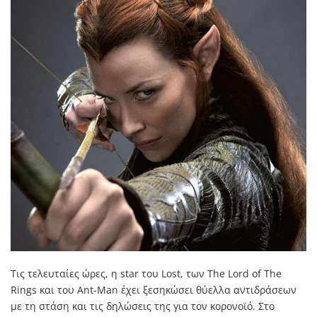
Τις τελευταίες ώρες, η star του Lost, των The Lord of The
Rings και του Ant-Man έχει ξεσηκώσει θύελλα αντιδράσεων
με τη στάση και τις δηλώσεις της για τον κορονοϊό. Στο