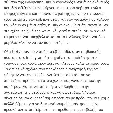
σύμπαν της Evangeline Lilly, ο κορονοϊός είναι ένας ακόμα ιός
που δεν αξίζει να τον παίρνουμε και τόσο σοβαρά. Ενώ ο
κόσμος καίγεται και οι συνάδελφοί της ενώνουν τις φωνές
τους με αυτές των κυβερνήσεων και των γιατρών που καλούν
τον κόσμο να μένει σπίτι, η Lilly ανακοινώνει ότι σκοπεύει να
συνεχίσει τη ζωή της κανονικά, γιατί πιστεύει ότι όλα αυτά
τα μέτρα είναι υπερβολικά και ότι ο κίνδυνος δεν είναι όσο
μεγάλος θέλουν να τον παρουσιάζουν.
Όλα ξεκίνησαν πριν από μια εβδομάδα, όταν η ηθοποιός
πόσταρε στο instagram ότι πηγαίνει τα παιδιά της στο
γυμναστήριο, αλλά φροντίζει να πλένουν καλά τα χέρια τους.
Τα αρνητικά σχόλια που προκάλεσε η ανάρτησή της δεν
φάνηκαν να την πτoούν. Αντιθέτως, αποφάσισε να
απαντήσει προσωπικά στο σχόλιο μιας γυναίκας που την
παρότρυνε να μείνει σπίτι, “για να βοηθήσει στην
αναχαίτιση της μετάδοσης και να σώσει ζωές”. “Είμαι
σίγουρη ότι αν συζητούσαμε πρόσωπο με πρόσωπο θα είχαμε
πολλά θέματα για να διαφωνήσουμε”, απάντησε η Lilly,
προσθέτοντας ότι “είμαστε στα πρόθυρα της επιβολής του