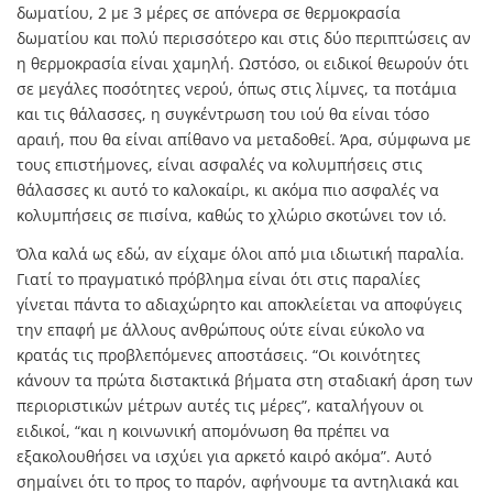
δωματίου, 2 με 3 μέρες σε απόνερα σε θερμοκρασία
δωματίου και πολύ περισσότερο και στις δύο περιπτώσεις αν
η θερμοκρασία είναι χαμηλή. Ωστόσο, οι ειδικοί θεωρούν ότι
σε μεγάλες ποσότητες νερού, όπως στις λίμνες, τα ποτάμια
και τις θάλασσες, η συγκέντρωση του ιού θα είναι τόσο
αραιή, που θα είναι απίθανο να μεταδοθεί. Άρα, σύμφωνα με
τους επιστήμονες, είναι ασφαλές να κολυμπήσεις στις
θάλασσες κι αυτό το καλοκαίρι, κι ακόμα πιο ασφαλές να
κολυμπήσεις σε πισίνα, καθώς το χλώριο σκοτώνει τον ιό.
Όλα καλά ως εδώ, αν είχαμε όλοι από μια ιδιωτική παραλία.
Γιατί το πραγματικό πρόβλημα είναι ότι στις παραλίες
γίνεται πάντα το αδιαχώρητο και αποκλείεται να αποφύγεις
την επαφή με άλλους ανθρώπους ούτε είναι εύκολο να
κρατάς τις προβλεπόμενες αποστάσεις. “Οι κοινότητες
κάνουν τα πρώτα διστακτικά βήματα στη σταδιακή άρση των
περιοριστικών μέτρων αυτές τις μέρες”, καταλήγουν οι
ειδικοί, “και η κοινωνική απομόνωση θα πρέπει να
εξακολουθήσει να ισχύει για αρκετό καιρό ακόμα”. Αυτό
σημαίνει ότι το προς το παρόν, αφήνουμε τα αντηλιακά και