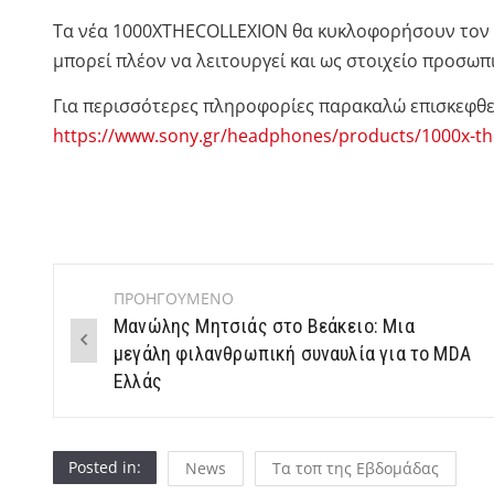
Τα νέα 1000XTHECOLLEXION θα κυκλοφορήσουν τον Μ
μπορεί πλέον να λειτουργεί και ως στοιχείο προσωπι
Για περισσότερες πληροφορίες παρακαλώ επισκεφθε
https://www.sony.gr/headphones/products/1000x-th
ΠΡΟΗΓΟΥΜΕΝΟ
Post
Μανώλης Μητσιάς στο Βεάκειο: Μια
navigation
μεγάλη φιλανθρωπική συναυλία για το MDA
Ελλάς
Posted in:
News
Τα τοπ της Εβδομάδας