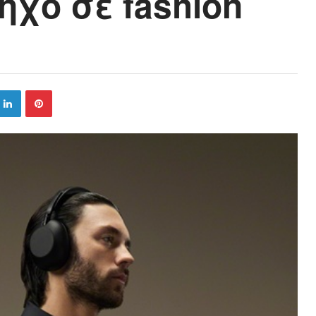
ήχο σε fashion