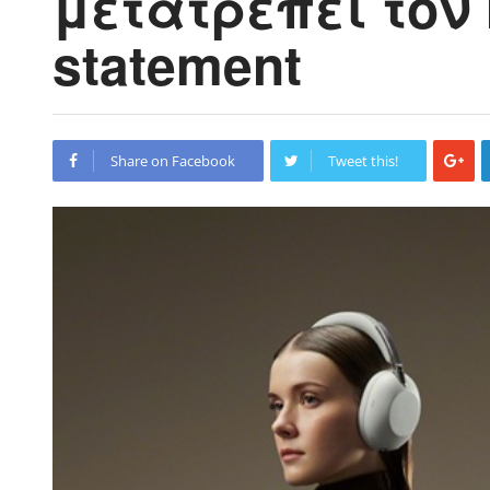
μετατρέπει τον 
statement
Share on Facebook
Tweet this!