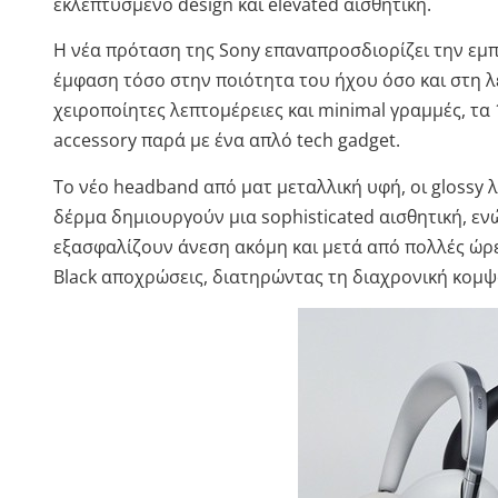
εκλεπτυσμένο design και elevated αισθητική.
Η νέα πρόταση της Sony επαναπροσδιορίζει την εμπ
έμφαση τόσο στην ποιότητα του ήχου όσο και στη 
χειροποίητες λεπτομέρειες και minimal γραμμές, τ
accessory παρά με ένα απλό tech gadget.
Το νέο headband από ματ μεταλλική υφή, οι glossy 
δέρμα δημιουργούν μια sophisticated αισθητική, εν
εξασφαλίζουν άνεση ακόμη και μετά από πολλές ώρες
Black αποχρώσεις, διατηρώντας τη διαχρονική κομψ