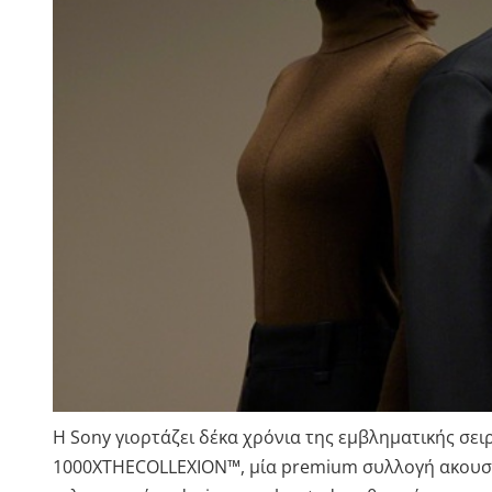
Η
Sony
γιορτάζει δέκα χρόνια της εμβληματικής σει
1000XTHECOLLEXION™, μία premium συλλογή ακουστ