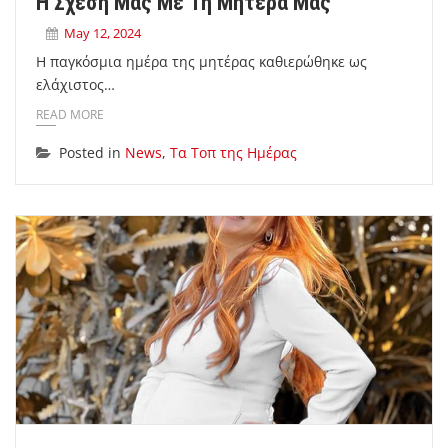
Η Σχέση Μας Με Τη Μητέρα Μας
May 12, 2024
Η παγκόσμια ημέρα της μητέρας καθιερώθηκε ως
ελάχιστος…
READ MORE
Posted in
News
,
Τα Τοπ της Ημέρας