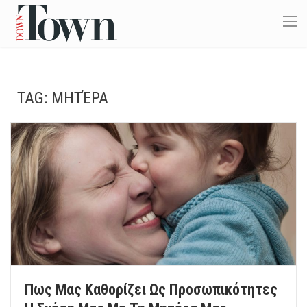
TAG:
ΜΗΤΈΡΑ
Πως Μας Καθορίζει Ως Προσωπικότητες