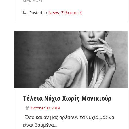
READ MORE
Posted in
News
,
Σελεπριτιζ
Τέλεια Νύχια Χωρίς Μανικιούρ
October 30, 2019
Όσο και αν μας αρέσουν τα νύχια μας να
είναι βαμμένα…