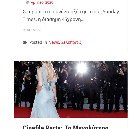
April 30, 2020
Σε πρόσφατη συνέντευξή της στους Sunday
Times, η διάσημη 45χρονη…
READ MORE
Posted in
News
,
Σελεπριτιζ
Cinefile Party: Τα Μεγαλύτερα