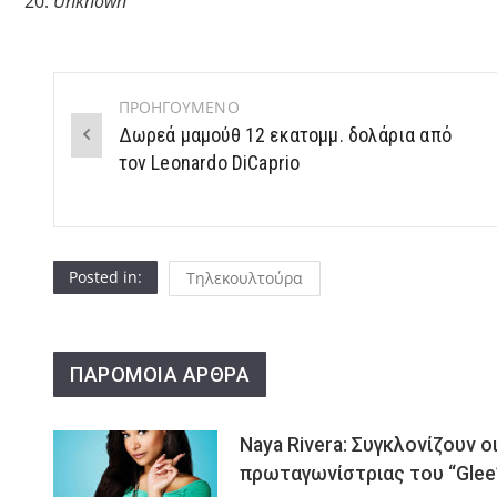
Unknown
ΠΡΟΗΓΟΥΜΕΝΟ
Post
Δωρεά μαμούθ 12 εκατομμ. δολάρια από
navigation
τον Leonardo DiCaprio
Posted in:
Τηλεκουλτούρα
ΠΑΡΟΜΟΙΑ ΑΡΘΡΑ
Naya Rivera: Συγκλονίζουν ο
πρωταγωνίστριας του “Glee