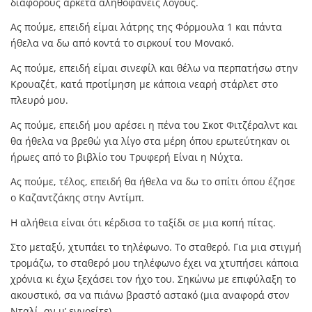
διάφορους αρκετά αληθοφανείς λόγους.
Ας πούμε, επειδή είμαι λάτρης της Φόρμουλα 1 και πάντα
ήθελα να δω από κοντά το σιρκουί του Μονακό.
Ας πούμε, επειδή είμαι σινεφίλ και θέλω να περπατήσω στην
Κρουαζέτ, κατά προτίμηση με κάποια νεαρή στάρλετ στο
πλευρό μου.
Ας πούμε, επειδή μου αρέσει η πένα του Σκοτ Φιτζέραλντ και
θα ήθελα να βρεθώ για λίγο στα μέρη όπου ερωτεύτηκαν οι
ήρωες από το βιβλίο του Τρυφερή Είναι η Νύχτα.
Ας πούμε, τέλος, επειδή θα ήθελα να δω το σπίτι όπου έζησε
ο Καζαντζάκης στην Αντίμπ.
Η αλήθεια είναι ότι κέρδισα το ταξίδι σε μια κοπή πίτας.
Στο μεταξύ, χτυπάει το τηλέφωνο. Το σταθερό. Για μια στιγμή
τρομάζω, το σταθερό μου τηλέφωνο έχει να χτυπήσει κάποια
χρόνια κι έχω ξεχάσει τον ήχο του. Σηκώνω με επιφύλαξη το
ακουστικό, σα να πιάνω βραστό αστακό (μια αναφορά στον
Νταλί, αν μ’ εννοείτε).