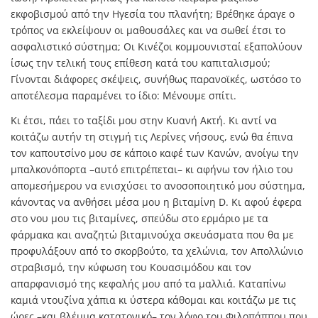
εκφοβισμού από την Ηγεσία του πλανήτη; Βρέθηκε άραγε ο
τρόπος να εκλείψουν οι μαθουσάλες και να σωθεί έτσι το
ασφαλιστικό σύστημα; Οι Κινέζοι κομμουνισταί εξαπολύουν
ίσως την τελική τους επίθεση κατά του καπιταλισμού;
Γίνονται διάφορες σκέψεις, συνήθως παρανοϊκές, ωστόσο το
αποτέλεσμα παραμένει το ίδιο: Μένουμε σπίτι.
Κι έτσι, πάει το ταξίδι μου στην Κυανή Ακτή. Κι αντί να
κοιτάζω αυτήν τη στιγμή τις Λερίνες νήσους, ενώ θα έπινα
τον καπουτσίνο μου σε κάποιο καφέ των Κανών, ανοίγω την
μπαλκονόπορτα –αυτό επιτρέπεται– κι αφήνω τον ήλιο του
απομεσήμερου να ενισχύσει το ανοσοποιητικό μου σύστημα,
κάνοντας να ανθήσει μέσα μου η βιταμίνη D. Κι αφού έφερα
στο νου μου τις βιταμίνες, σπεύδω στο ερμάριο με τα
φάρμακα και αναζητώ βιταμινούχα σκευάσματα που θα με
προφυλάξουν από το σκορβούτο, τα χελώνια, τον Απολλώνιο
στραβισμό, την κύφωση του Κουασιμόδου και τον
απαρφανισμό της κεφαλής μου από τα μαλλιά. Καταπίνω
καμιά ντουζίνα χάπια κι ύστερα κάθομαι και κοιτάζω με τις
ώρες –και βλέμμα κατατονικό– τον λόφο του Φιλοπάππου που