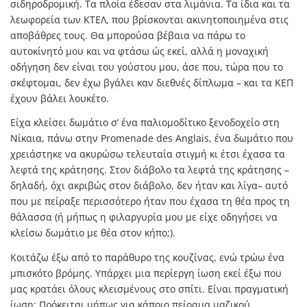
σιδηροδρομική. Τα πλοία έδεσαν στα λιμάνια. Τα ίδια και τα
λεωφορεία των ΚΤΕΛ, που βρίσκονται ακινητοποιημένα στις
αποβάθρες τους. Θα μπορούσα βέβαια να πάρω το
αυτοκίνητό μου και να φτάσω ώς εκεί, αλλά η μοναχική
οδήγηση δεν είναι του γούστου μου, άσε που, τώρα που το
σκέφτομαι, δεν έχω βγάλει καν διεθνές δίπλωμα – και τα ΚΕΠ
έχουν βάλει λουκέτο.
Είχα κλείσει δωμάτιο σ’ ένα παλιομοδίτικο ξενοδοχείο στη
Νίκαια, πάνω στην Promenade des Anglais, ένα δωμάτιο που
χρειάστηκε να ακυρώσω τελευταία στιγμή κι έτσι έχασα τα
λεφτά της κράτησης. Στον διάβολο τα λεφτά της κράτησης –
δηλαδή, όχι ακριβώς στον διάβολο, δεν ήταν και λίγα– αυτό
που με πείραξε περισσότερο ήταν που έχασα τη θέα προς τη
θάλασσα (ή μήπως η φιλαργυρία μου με είχε οδηγήσει να
κλείσω δωμάτιο με θέα στον κήπο;).
Κοιτάζω έξω από το παράθυρο της κουζίνας, ενώ τρώω ένα
μπισκότο βρόμης. Υπάρχει μια περίεργη ίωση εκεί έξω που
μας κρατάει όλους κλεισμένους στο σπίτι. Είναι πραγματική
ίωση; Πρόκειται μήπως για κάποιο πείραμα μαζικού