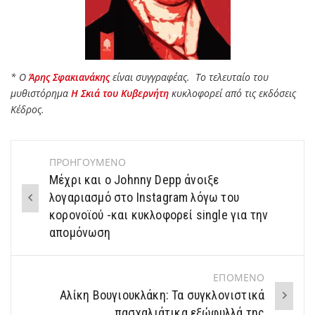
* Ο
Άρης Σφακιανάκης
είναι συγγραφέας.
Το τελευταίο του
μυθιστόρημα
Η Σκιά του Κυβερνήτη
κυκλοφορεί από τις εκδόσεις
Κέδρος.
ΠΡΟΗΓΟΥΜΕΝΟ
Post
Μέχρι και ο Johnny Depp άνοιξε
navigation
λογαριασμό στο Instagram λόγω του
κορονοϊού -και κυκλοφορεί single για την
απομόνωση
ΕΠΟΜΕΝΟ
Αλίκη Βουγιουκλάκη: Τα συγκλονιστικά
πασχαλιάτικα εξώφυλλά της