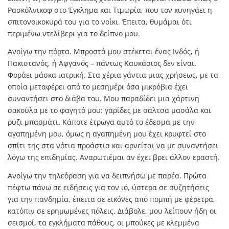
Ρασκόλνικοφ στο Έγκλημα και Τιμωρία, που τον κυνηγάει η
σπιτονοικοκυρά του για το νοίκι. Έπειτα, θυμάμαι ότι
περιμένω ντελίβερι για το δείπνο μου.
Ανοίγω την πόρτα. Μπροστά μου στέκεται ένας Ινδός, ή
Πακιστανός, ή Αφγανός – πάντως Καυκάσιος δεν είναι.
Φοράει μάσκα ιατρική. Στα χέρια γάντια μιας χρήσεως, με τα
οποία μεταφέρει από το μεσημέρι όσα μικρόβια έχει
συναντήσει στο διάβα του. Μου παραδίδει μια χάρτινη
σακούλα με το φαγητό μου: γαρίδες με σάλτσα μασάλα και
ρύζι μπασμάτι. Κάποτε έτρωγα αυτό το έδεσμα με την
αγαπημένη μου, όμως η αγαπημένη μου έχει κρυφτεί στο
σπίτι της στα νότια προάστια και αρνείται να με συναντήσει
λόγω της επιδημίας. Αναρωτιέμαι αν έχει βρει άλλον εραστή.
Ανοίγω την τηλεόραση για να δειπνήσω με παρέα. Πρώτα
πέφτω πάνω σε ειδήσεις για τον ιό, ύστερα σε συζητήσεις
για την πανδημία, έπειτα σε εικόνες από πομπή με φέρετρα,
κατόπιν σε ερημωμένες πόλεις. Διάβολε, μου λείπουν ήδη οι
σεισμοί, τα εγκλήματα πάθους, οι μπούκες με κλεμμένα