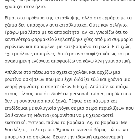
χρυσίζει στον ήλιο.
Είμαι στα πρόθυρα της κατάθλιψης, αλλά στο ερμάριο με τα
χάπια δεν υπάρχουν αντικαταθλιπτικά. Ούτε καν σελήνιο.
Γράφω μια λίστα με τα απαραίτητα, αν και γνωρίζω ότι το
κοντινότερο φαρμακείο λεηλατήθηκε χθες από μια συμμορία
γερόντων και παραμένει με κατεβασμένα τα ρολά. Ευτυχώς,
έχω μπόλικες ασπιρίνες. Αυτό με ανακουφίζει κάπως και με
ανακτημένη ενέργεια αποφασίζω να κάνω λίγη γυμναστική.
Απλώνω στο πάτωμα το σχετικό χαλάκι και αρχίζω μια
ρουτίνα ασκήσεων που μου έχει διδάξει εδώ και χρόνια μια
νεαρή γυμνάστρια σε κατ’ οίκον διδαχή. Από τότε κομπάζω
στους φίλους μου ότι διαθέτω personal trainer, παρόλο που
δεν τη συνάντησα ποτέ ξανά. Πέφτω στο πάτωμα και
επιδίδομαι με ευλυγισία γιόγκι σε μια σειρά περιελίξεων που
θα έκαναν τη Νάντια (Κομανέτσι) να με χειροκροτεί
εκστατική. Ύστερα, πιάνω τα βαράκια. Αχ, τα βαράκια! Με
δυο λέξεις, τα λατρεύω. Έχουν το ιδανικό βάρος – ώστε να
μπορώ να τα σηκώσω. Έχουν την ιδανική αεροδυναμική