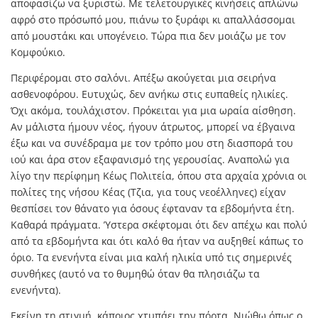
αποφασίζω να ξυριστώ. Με τελετουργικές κινήσεις απλώνω
αφρό στο πρόσωπό μου, πιάνω το ξυράφι κι απαλλάσσομαι
από μουστάκι και υπογένειο. Τώρα πια δεν μοιάζω με τον
Κομφούκιο.
Περιφέρομαι στο σαλόνι. Απέξω ακούγεται μια σειρήνα
ασθενοφόρου. Ευτυχώς, δεν ανήκω στις ευπαθείς ηλικίες.
Όχι ακόμα, τουλάχιστον. Πρόκειται για μια ωραία αίσθηση.
Αν μάλιστα ήμουν νέος, ήγουν άτρωτος, μπορεί να έβγαινα
έξω και να συνέδραμα με τον τρόπο μου στη διασπορά του
ιού και άρα στον εξαφανισμό της γερουσίας. Αναπολώ για
λίγο την περίφημη Κέως Πολιτεία, όπου στα αρχαία χρόνια οι
πολίτες της νήσου Κέας (Τζια, για τους νεοέλληνες) είχαν
θεσπίσει τον θάνατο για όσους έφταναν τα εβδομήντα έτη.
Καθαρά πράγματα. Ύστερα σκέφτομαι ότι δεν απέχω και πολύ
από τα εβδομήντα και ότι καλό θα ήταν να αυξηθεί κάπως το
όριο. Τα ενενήντα είναι μια καλή ηλικία υπό τις σημερινές
συνθήκες (αυτό να το θυμηθώ όταν θα πλησιάζω τα
ενενήντα).
Εκείνη τη στιγμή, κάποιος χτυπάει την πόρτα. Νιώθω όπως ο