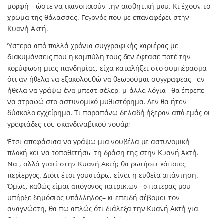
μορφή – ώστε να ικανοποιούν την αισθητική μου. Κι έχουν το
χρώμα της θάλασσας. Γεγονός που με επαναφέρει στην
Κυανή Ακτή.
Ύστερα από πολλά χρόνια συγγραφικής καριέρας με
διακυμάνσεις που η καμπύλη τους δεν έφτασε ποτέ την
κορύφωση μιας πανδημίας, είχα καταλήξει στο συμπέρασμα
ότι αν ήθελα να εξακολουθώ να θεωρούμαι συγγραφέας –αν
ήθελα να γράψω ένα μπεστ σέλερ, μ’ άλλα λόγια– θα έπρεπε
να στραφώ στο αστυνομικό μυθιστόρημα. Δεν θα ήταν
δύσκολο εγχείρημα. Τι παραπάνω δηλαδή ήξεραν από εμάς οι
γραφιάδες του σκανδιναβικού νουάρ;
Έτσι αποφάσισα να γράψω μια νουβέλα με αστυνομική
πλοκή και να τοποθετήσω τη δράση της στην Κυανή Ακτή.
Ναι, αλλά γιατί στην Κυανή Ακτή; θα ρωτήσει κάποιος
περίεργος. Διότι έτσι γουστάρω, είναι η ευθεία απάντηση.
Όμως, καθώς είμαι απόγονος πατρικίων –ο πατέρας μου
υπήρξε δημόσιος υπάλληλος– κι επειδή σέβομαι τον
αναγνώστη, θα πω απλώς ότι διάλεξα την Κυανή Ακτή για